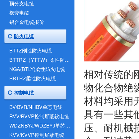
预分支电缆
橡套电缆
铝合金电缆报价
防火电缆
BTTZ刚性防火电缆
BTTRZ（YTTW）柔性防火电缆
NGA(BTLY)柔性防火电缆
相对传统的
BBTRZ柔性防火电缆
物化合物绝
控制电缆
材料均采用
BV/BVR/NHBV单芯电线
具有一些其
RVV/RVVP控制屏蔽软电缆
压、耐机械
WDZNBYJ/WDZBYJ单芯电线
KVV/KVVP控制屏蔽电缆